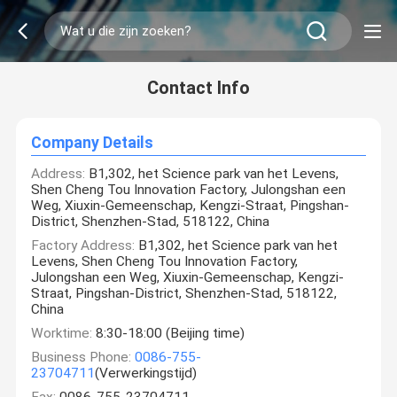
Contact Info
Company Details
Address:
B1,302, het Science park van het Levens,
Shen Cheng Tou Innovation Factory, Julongshan een
Weg, Xiuxin-Gemeenschap, Kengzi-Straat, Pingshan-
District, Shenzhen-Stad, 518122, China
Factory Address:
B1,302, het Science park van het
Levens, Shen Cheng Tou Innovation Factory,
Julongshan een Weg, Xiuxin-Gemeenschap, Kengzi-
Straat, Pingshan-District, Shenzhen-Stad, 518122,
China
Worktime:
8:30-18:00 (Beijing time)
Business Phone:
0086-755-
23704711
(Verwerkingstijd)
Fax:
0086-755-23704711