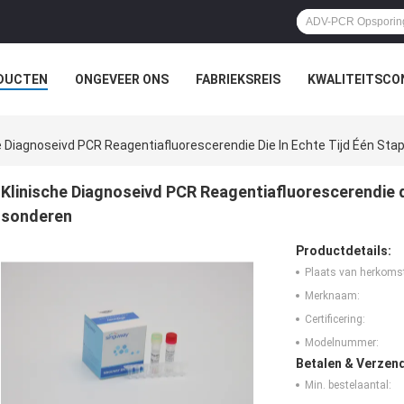
DUCTEN
ONGEVEER ONS
FABRIEKSREIS
KWALITEITSCO
e Diagnoseivd PCR Reagentiafluorescerendie Die In Echte Tijd Één Sta
Klinische Diagnoseivd PCR Reagentiafluorescerendie di
sonderen
Productdetails:
Plaats van herkoms
Merknaam:
Certificering:
Modelnummer:
Betalen & Verzen
Min. bestelaantal: