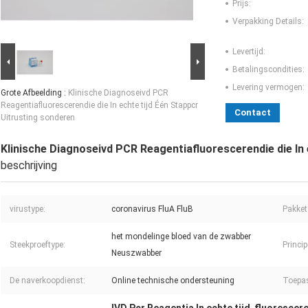
Prijs:
Verpakking Details:
Levertijd:
Betalingscondities:
Levering vermogen:
Grote Afbeelding :
Klinische Diagnoseivd PCR
Reagentiafluorescerendie die In echte tijd Één Stappcr
Contact
Uitrusting sonderen
Klinische Diagnoseivd PCR Reagentiafluorescerendie die In 
beschrijving
virustype:
coronavirus FluA FluB
Pakket
het mondelinge bloed van de zwabber
Steekproeftype:
Princip
Neuszwabber
De naverkoopdienst:
Online technische ondersteuning
Toepa