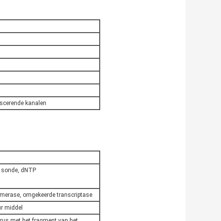
scerende kanalen
g, sonde, dNTP
merase, omgekeerde transcriptase
ur middel
rus met het fragment van het