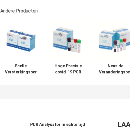
Andere Producten
Snelle
Hoge Precisie
Neus de
Versterkingspcr
covid-19 PCR
Veranderingspc
Opsporing In
Opsporing In
van Zwabbercov
echte tijd Kit
echte tijd Kit
Omicron
nucleïnezuur Acid
fluorescerend
Opsporing Kit
Diagnostic Kit 48
sonde 50
Molecular
Tests
Copies/Ml
Diagnostic Tes
LAA
PCR Analysator in echte tijd