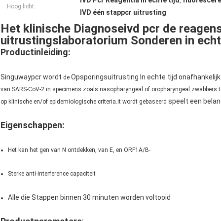
IVD Pcr Reagentia In echte tijd
fluorescere
,
Hoog licht:
IVD één stappcr uitrusting
Het klinische Diagnoseivd pcr de reagen
uitrustingslaboratorium Sonderen in echte
Productinleiding:
Singuwaypcr wordt
Opsporingsuitrusting In echte tijd onafhankelij
de
van SARS-CoV-2 in specimens zoals nasopharyngeal of oropharyngeal zwabbers te 
speelt een belang
op klinische en/of epidemiologische criteria.it wordt gebaseerd
Eigenschappen:
Het kan het gen van N ontdekken, van E, en ORF1A/B-
Sterke anti-interference capaciteit
Alle die Stappen binnen 30 minuten worden voltooid