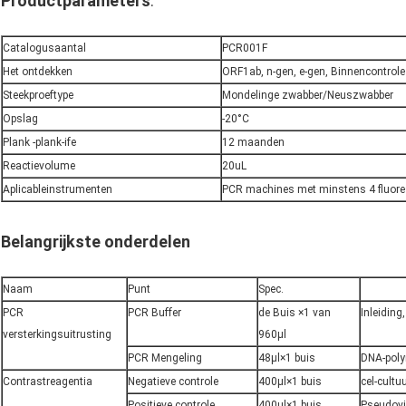
Productparameters
:
Catalogusaantal
PCR001F
Het ontdekken
ORF1ab, n-gen, e-gen, Binnencontrole
Steekproeftype
Mondelinge zwabber/Neuszwabber
Opslag
-20°C
Plank -plank-ife
12 maanden
Reactievolume
20uL
Aplicableinstrumenten
PCR machines met minstens 4 fluore
Belangrijkste onderdelen
Naam
Punt
Spec.
PCR
PCR Buffer
de Buis ×1 van
Inleidin
versterkingsuitrusting
960μl
PCR Mengeling
48μl×1 buis
DNA-poly
Contrastreagentia
Negatieve controle
400μl×1 buis
cel-cultu
Positieve controle
400μl×1 buis
Pseudovi