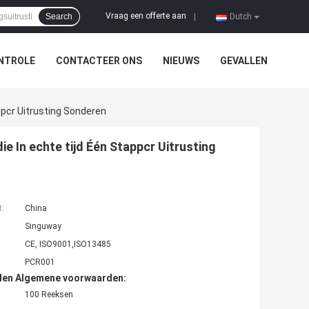
Vraag een offerte aan
Search
|
Dutch
NTROLE
CONTACTEER ONS
NIEUWS
GEVALLEN
ppcr Uitrusting Sonderen
e In echte tijd Één Stappcr Uitrusting
t:
China
Singuway
CE, ISO9001,ISO13485
PCR001
den Algemene voorwaarden:
100 Reeksen