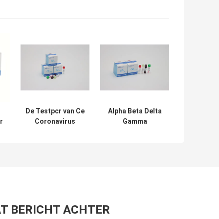
De Testpcr van Ce
Alpha Beta Delta
r
Coronavirus
Gamma
id
Kenmerkende
Mutations One-
Uitrustingen In
Stap QPCR Kit
echte tijd
Oral Swab For Lab
Ultrasnel binnen
het Gebruiken
t
30 Minuten
T BERICHT ACHTER