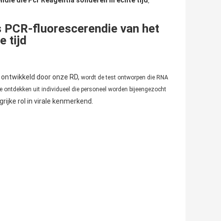
ndie die Pcr Reagentia sonderen In echte tijd
,
s PCR-fluorescerendie van het
 tijd
k ontwikkeld door onze RD,
wordt de test ontworpen die RNA
ontdekken uit individueel die personeel worden bijeengezocht
rijke rol in virale kenmerkend.