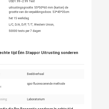
USD1.99~2.99 Test
uitrustingsgrootte: 55*50*60 mm (karton) de
grootte van de verpakkingsdoos: 53*45*35cm
het 15 werkdag
L/C, D/A, D/P, T/T, Western Union,
50000 tests per 7 dagen
echte tijd Één Stappcr Uitrusting sonderen
:
Beeldverhaal
qpcr fluorescerende methode
e:
ssing:
Laboratorium