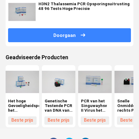
H3N2 Thalassemia PCR Opsporingsuitrusting
48 96 Tests Hoge Precisie
Doorgaan
Geadviseerde Producten
Het hoge
Genetische
PCR van het
Snelle
Gevoeligheidspcr
Testende PCR
Singuwayhsv
Onmiddelli
het
van DNA van
II Virus het
rechts PC
Laboratorium
het
Testen van
van Testfl
van
Hondsdolheidsvirus
Opsporingskit
FluB Test K
Beste prijs
Beste prijs
Beste prijs
Beste pri
Opsporingskit
Opsporing Kit
quantitative
nucleïnezu
alpha beta
With ISO9001
fluorescerend
Acid Test K
delta gamma
ISO13485
for genetic
Singuway
mutations for