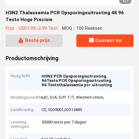
1
/
1
H3N2 Thalassemia PCR Opsporingsuitrusting 48 96
Tests Hoge Precisie
Prijs：USD1.99~2.99 Test
MOQ：100 Reeksen
Beste prijs
Contact nu
Productomschrijving
Hoog licht
,
H3N2 PCR Opsporingsuitrusting
,
96Tests PCR Opsporingsuitrusting
96 Teststhalassemia pcr uitrusting
Betalingscondities
L/C, D/A, D/P, T/T, Western Union,
Certificering
CE, ISO9001,ISO13485
Levering
50000 tests per 7 dagen
vermogen