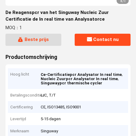
1
/
1
De Reagenspcr van het Singuway Nucleic Zuur
Certificatie de In real time van Analysatorce
MOQ：1
Beste prijs
Contact nu
Productomschrijving
Hoog licht
,
Ce-Certificatiepcr Analysator In real time
,
Nucleic Zuurpcr Analysator In real time
Singuwaypcr thermische cycler
Betalingscondities
L/C, T/T
Certificering
CE, ISO13485, ISO9001
Levertijd
5-15 dagen
Merknaam
Singuway