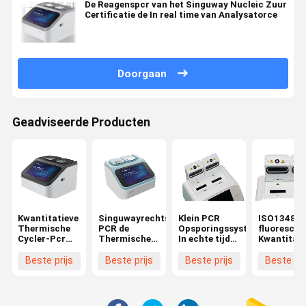
De Reagenspcr van het Singuway Nucleic Zuur
Certificatie de In real time van Analysatorce
Doorgaan
Geadviseerde Producten
Kwantitatieve
Singuwayrechts
Klein PCR
ISO13485
Thermische
PCR de
Opsporingssysteem
fluorescer
Cycler-Pcr
Thermische
In echte tijd
Kwantitati
Ultrasnelle
Cycler
32 de
PCR
Machine In
Testende
Analysatormachine
Opsporing
Beste prijs
Beste prijs
Beste prijs
Beste pri
real time
Realtime van
van DNA van
4 Kanaalpc
Machinedna
Kanalenrna
In echte tij
Cycler